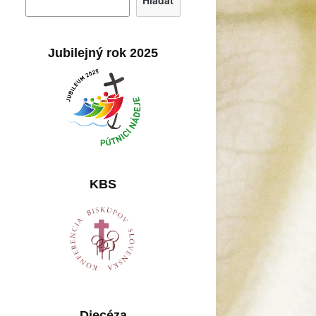
Hľadať
Jubilejný rok 2025
KBS
Diecéza