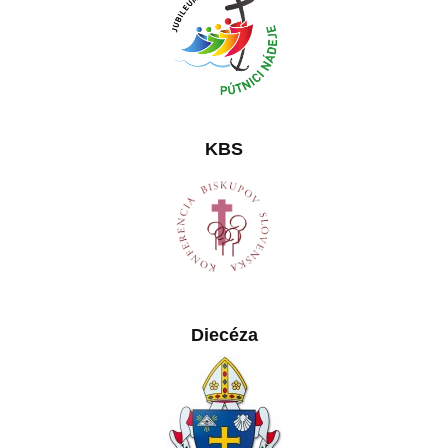
KBS
Diecéza