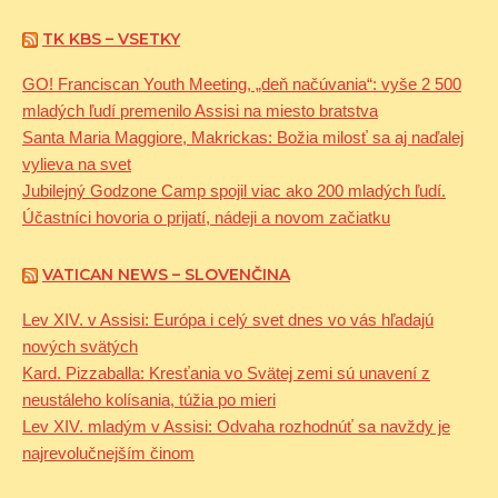
TK KBS – VSETKY
GO! Franciscan Youth Meeting, „deň načúvania“: vyše 2 500
mladých ľudí premenilo Assisi na miesto bratstva
Santa Maria Maggiore, Makrickas: Božia milosť sa aj naďalej
vylieva na svet
Jubilejný Godzone Camp spojil viac ako 200 mladých ľudí.
Účastníci hovoria o prijatí, nádeji a novom začiatku
VATICAN NEWS – SLOVENČINA
Lev XIV. v Assisi: Európa i celý svet dnes vo vás hľadajú
nových svätých
Kard. Pizzaballa: Kresťania vo Svätej zemi sú unavení z
neustáleho kolísania, túžia po mieri
Lev XIV. mladým v Assisi: Odvaha rozhodnúť sa navždy je
najrevolučnejším činom